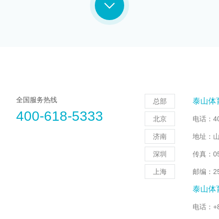
全国服务热线
泰山体
总部
400-618-5333
北京
电话：400
济南
地址：
深圳
传真：053
上海
邮编：25
泰山体
电话：+86