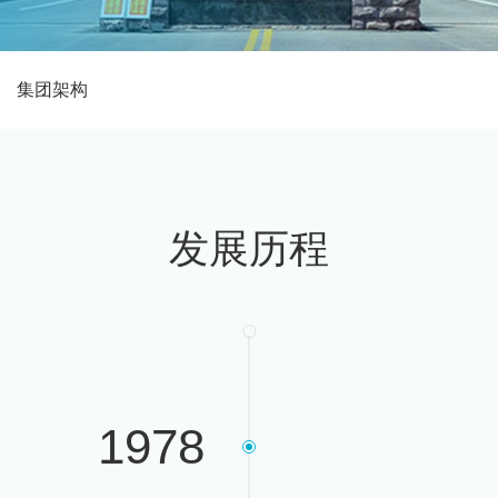
集团架构
发展历程
1978