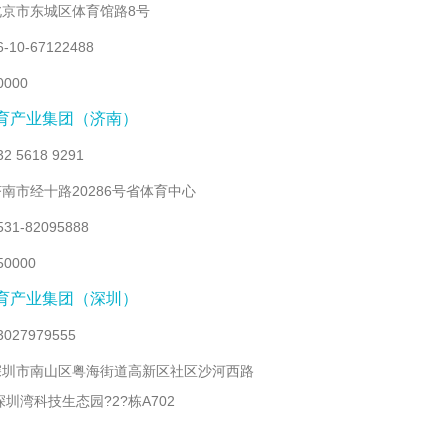
北京市东城区体育馆路8号
10-67122488
000
育产业集团（济南）
 5618 9291
南市经十路20286号省体育中心
1-82095888
0000
育产业集团（深圳）
027979555
深圳市南山区粤海街道高新区社区沙河西路
号深圳湾科技生态园?2?栋A702