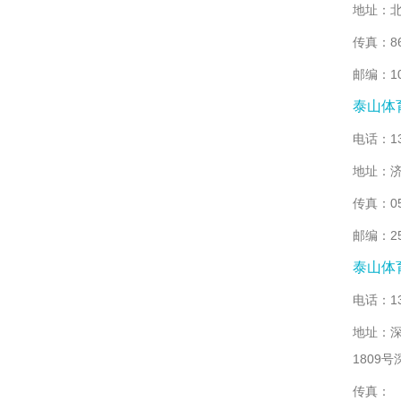
地址：
传真：86-
邮编：10
泰山体
电话：132
地址：济
传真：053
邮编：25
泰山体
电话：13
地址：
1809
传真：