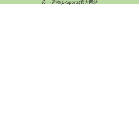
必一·运动(B-Sports)官方网站