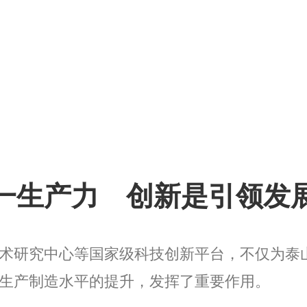
一生产力 创新是引领发
术研究中心等国家级科技创新平台，不仅为泰
生产制造水平的提升，发挥了重要作用。