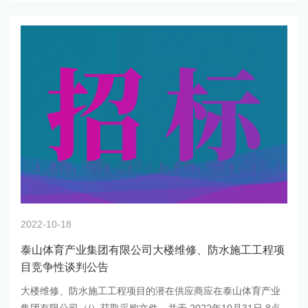
2022-10-18
泰山体育产业集团有限公司大楼维修、防水施工工程项
目竞争性谈判公告
大楼维修、防水施工工程项目的潜在供应商应在泰山体育产业
集团有限公司（/）获取采购文件，并于 2022年10月31日 8点