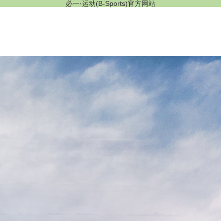
必一·运动(B-Sports)官方网站