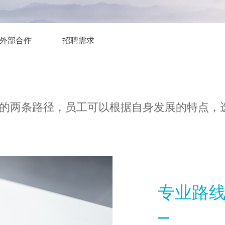
外部合作
招聘需求
的两条路径，员工可以根据自身发展的特点，
专业路