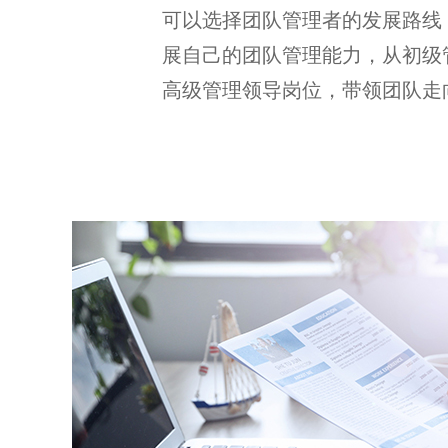
可以选择团队管理者的发展路线
展自己的团队管理能力，从初级
高级管理领导岗位，带领团队走