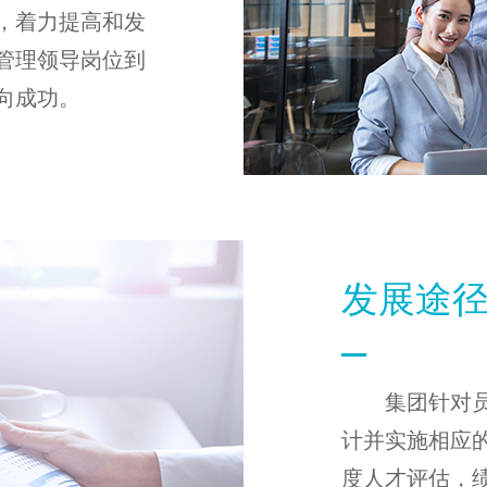
，着力提高和发
管理领导岗位到
向成功。
发展途
集团针对
计并实施相应
度人才评估，