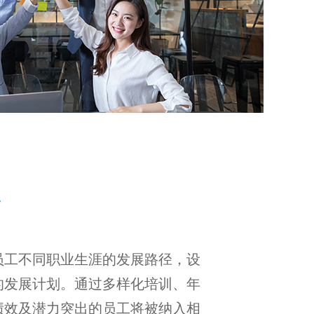
径
员工不同职业生涯的发展路径，设
的发展计划。通过多样化培训、年
绩效及潜力突出的员工将被纳入相