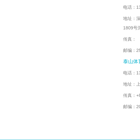
电话：13
地址：
1809
传真：
邮编：25
泰山体
电话：13
地址：上
传真：+86
邮编：20